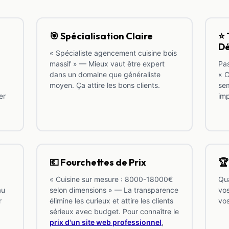
🎯 Spécialisation Claire
⭐ 
Dé
« Spécialiste agencement cuisine bois
massif » — Mieux vaut être expert
Pas
dans un domaine que généraliste
« C
moyen. Ça attire les bons clients.
sem
er
im
💶 Fourchettes de Prix
🏆
« Cuisine sur mesure : 8000-18000€
Qua
au
selon dimensions » — La transparence
vos
r
élimine les curieux et attire les clients
vos
sérieux avec budget. Pour connaître le
prix d'un site web professionnel
,