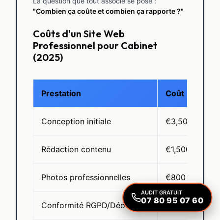
La question que tout associé se pose :
"Combien ça coûte et combien ça rapporte ?"
Coûts d'un Site Web
Professionnel pour Cabinet
(2025)
Prestation
Coût
Conception initiale
€3,500 - €8,0
Rédaction contenu
€1,500 - €3,0
Photos professionnelles
€800 - €1,500
AUDIT GRATUIT
07 80 95 07 60
Conformité RGPD/Déonto
€500 - €1,200