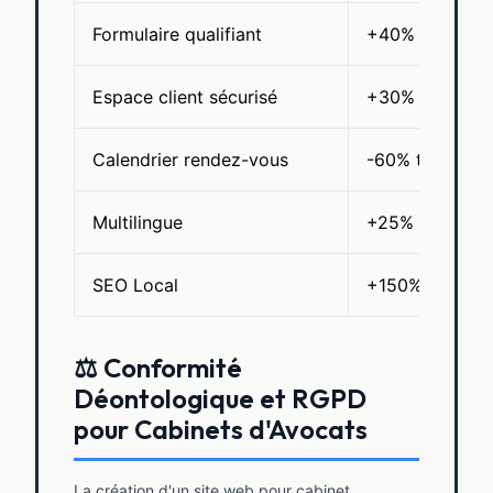
Formulaire qualifiant
+40% de leads 
Espace client sécurisé
+30% de satisfa
Calendrier rendez-vous
-60% temps adm
Multilingue
+25% de client
SEO Local
+150% de reche
⚖️ Conformité
Déontologique et RGPD
pour Cabinets d'Avocats
La création d'un site web pour cabinet